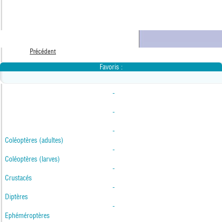
Précédent
Favoris :
-
-
-
Coléoptères (adultes)
-
Coléoptères (larves)
-
Crustacés
-
Diptères
-
Ephéméroptères