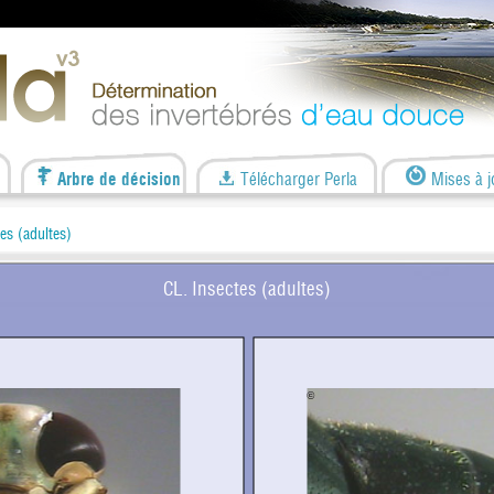
Arbre de décision
Télécharger Perla
Mises à j
es (adultes)
CL. Insectes (adultes)