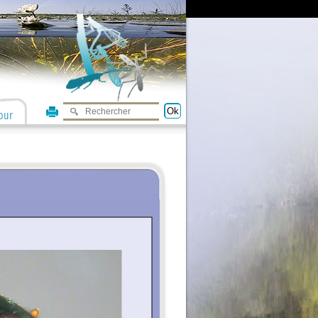
Ok
our