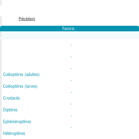
Précédent
Favoris :
-
-
-
Coléoptères (adultes)
-
Coléoptères (larves)
-
Crustacés
-
Diptères
-
Ephéméroptères
-
Hétéroptères