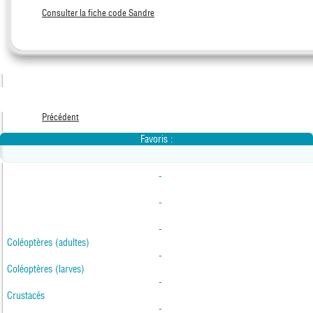
Consulter la fiche code Sandre
Précédent
Favoris :
-
-
-
Coléoptères (adultes)
-
Coléoptères (larves)
-
Crustacés
-