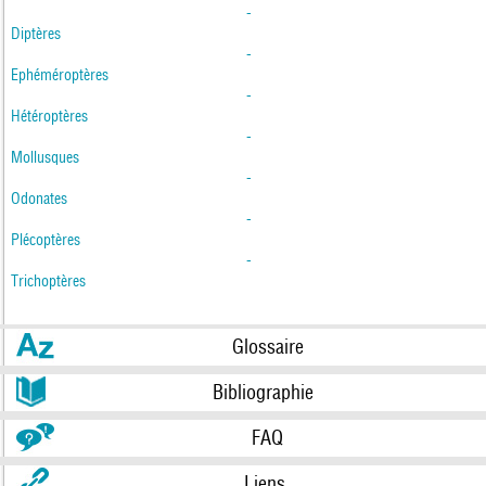
-
Diptères
-
Ephéméroptères
-
Hétéroptères
-
Mollusques
-
Odonates
-
Plécoptères
-
Trichoptères
Glossaire
Bibliographie
FAQ
Liens