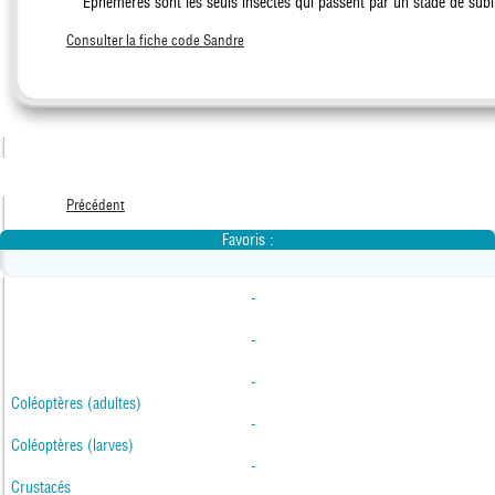
Ephémères sont les seuls insectes qui passent par un stade de su
Consulter la fiche code Sandre
Précédent
Favoris :
-
-
-
Coléoptères (adultes)
-
Coléoptères (larves)
-
Crustacés