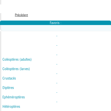
Précédent
Favoris :
-
-
-
Coléoptères (adultes)
-
Coléoptères (larves)
-
Crustacés
-
Diptères
-
Ephéméroptères
-
Hétéroptères