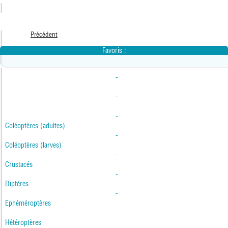
Précédent
Favoris :
-
-
-
Coléoptères (adultes)
-
Coléoptères (larves)
-
Crustacés
-
Diptères
-
Ephéméroptères
-
Hétéroptères