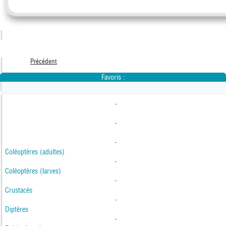
Précédent
Favoris :
-
-
-
Coléoptères (adultes)
-
Coléoptères (larves)
-
Crustacés
-
Diptères
-