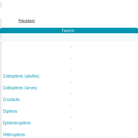
Précédent
Favoris :
-
-
-
Coléoptères (adultes)
-
Coléoptères (larves)
-
Crustacés
-
Diptères
-
Ephéméroptères
-
Hétéroptères